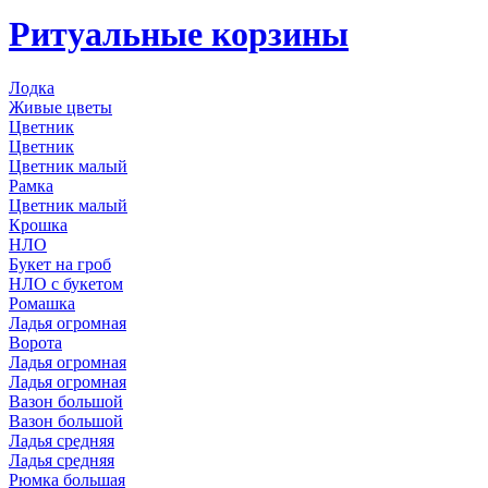
Ритуальные корзины
Лодка
Живые цветы
Цветник
Цветник
Цветник малый
Рамка
Цветник малый
Крошка
НЛО
Букет на гроб
НЛО с букетом
Ромашка
Ладья огромная
Ворота
Ладья огромная
Ладья огромная
Вазон большой
Вазон большой
Ладья средняя
Ладья средняя
Рюмка большая