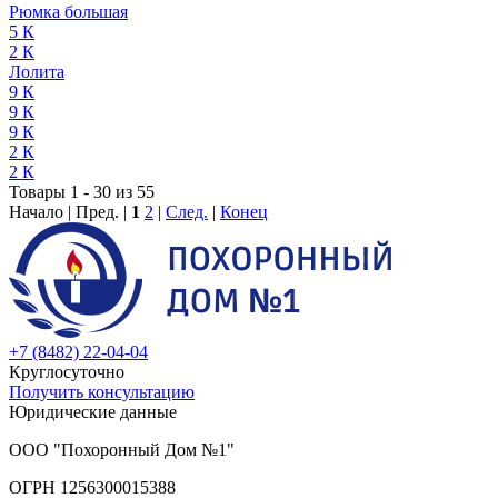
Рюмка большая
5 К
2 К
Лолита
9 К
9 К
9 К
2 К
2 К
Товары 1 - 30 из 55
Начало | Пред. |
1
2
|
След.
|
Конец
+7 (8482) 22-04-04
Круглосуточно
Получить консультацию
Юридические данные
ООО "Похоронный Дом №1"
ОГРН 1256300015388